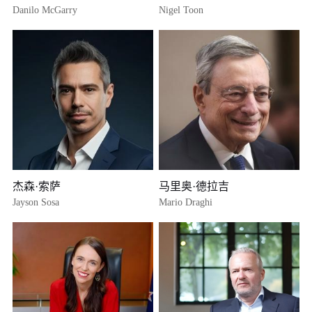
Danilo McGarry
Nigel Toon
杰森·索萨
马里奥·德拉吉
Jayson Sosa
Mario Draghi