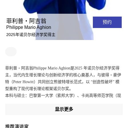
菲利普・阿吉翁
预约
Philippe Mario Aghion
2025年诺贝尔经济学奖得主
菲利普・阿吉翁Philippe Mario Aghion是2025 年诺贝尔经济学奖得
主，当代内生增长理论与创新经济学的核心奠基人，与彼得・豪伊
特（Peter Howitt）共同创立熊彼特增长范式，以 “创造性破坏” 模
型重构了现代增长理论框架诺贝尔奖。
本科与硕士：巴黎第一大学（索邦大学）、卡尚高等师范学院（现
巴黎萨克雷大学）
显示更多
博士：哈佛大学经济学博士，师从埃里克・马斯金（Eric Maskin，
2007 年诺奖得主）
现任：法兰西学院讲座教授、欧洲工商管理学院（INSEAD）教
推荐演讲家