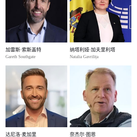
加雷斯·索斯盖特
纳塔利娅·加夫里利塔
Gareth Southgate
Natalia Gavrilița
达尼洛·麦加里
奈杰尔·图恩