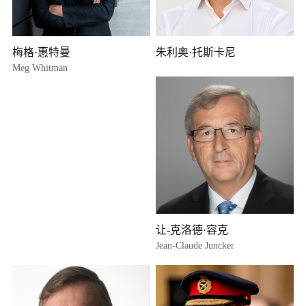
政策、创新治理提供了可量化的分析框架。
拓展内生增长理论体系
与豪伊特合著《内生增长理论》（1998），系统整合熊彼特范式，
梅格·惠特曼
朱利奥·托斯卡尼
成为该领域经典教材。
Meg Whitman
研究创新的微观基础：企业异质性、融资约束、公司治理、知识产
权保护、竞争政策对创新的影响。
拓展应用领域：增长与不平等、创新与社会流动、制度与长期发
展、国家在创新中的角色。
政策影响与实践贡献
主导《阿吉翁报告》（2010），为法国经济改革与创新政策提供理
论支撑。
其理论被广泛用于欧盟、OECD、各国央行的增长与创新政策设
计，强调保护竞争、激励研发、开放制度的重要性。
主要荣誉与奖项
让-克洛德·容克
2025 年：诺贝尔经济学奖（与 Peter Howitt、Joel Mokyr 共享，表
Jean-Claude Juncker
彰 “通过创造性破坏实现持续增长的理论”）诺贝尔奖
2019/2020 年：BBVA 基金会知识前沿奖
2009 年：约翰・冯・诺依曼奖
2001 年：伊尔约・约翰逊奖（欧洲 45 岁以下最佳经济学家）