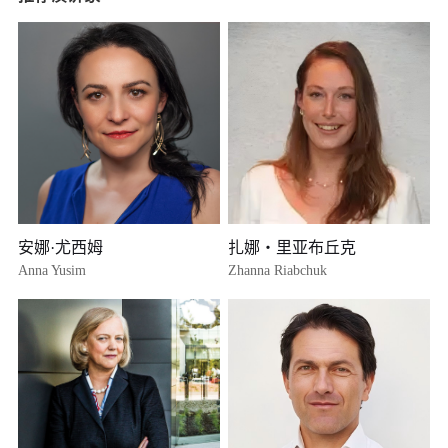
授、伦敦政治经济学院（LSE）百年经济学教授
曾任：哈佛大学罗伯特・瓦格纳经济学讲座教授（2002–2015）、
牛津大学、伦敦大学学院教授；欧洲复兴开发银行副首席经济学家
（1990）
学术兼职：美国艺术与科学院院士、计量经济学会会士、法国科学
院院士
核心学术成就（诺奖级贡献）
创立“熊彼特增长范式”（创造性破坏模型）
1992 年，与彼得・豪伊特在《计量经济学》发表《通过创造性破坏
实现增长的模型》，首次将熊彼特 “创造性破坏” 思想转化为严谨的
安娜·尤西姆
扎娜・里亚布丘克
宏观经济数学模型，成为内生增长理论的里程碑。
Anna Yusim
Zhanna Riabchuk
模型核心逻辑：
经济增长的核心动力是内生创新，企业为获取短期垄断利润投入研
发；
新技术/ 新产品淘汰旧技术 / 旧产品，形成 “创新 — 淘汰 — 再创
新” 的动态循环；
增长停滞源于制度障碍（垄断、产权缺失、竞争不足），阻碍“创造
性破坏” 循环。
理论价值：把“创新” 从外生变量变为内生核心，为增长政策、产业