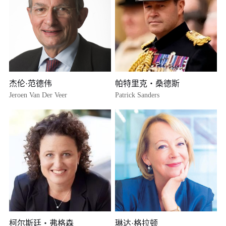
多项欧洲研究理事会（ERC）高级资助（累计 441 万欧元）
代表著作
《内生增长理论》（Endogenous Growth Theory，1998，与 Peter
Howitt 合著）
《创造性破坏的力量》（The Power of Creative Destruction，2020，
与 Céline Antonin、Simon Bunel 合著）
杰伦·范德伟
帕特里克・桑德斯
Jeroen Van Der Veer
Patrick Sanders
柯尔斯廷・弗格森
琳达·格拉顿